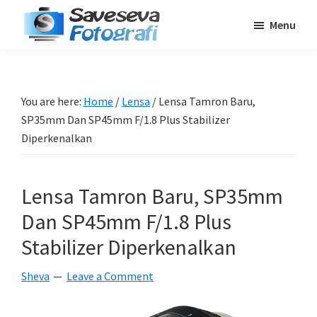
Skip
Skip
Skip
Menu
to
to
to
Saveseva
main
primary
footer
Belajar
Fotografi
content
sidebar
Fotografi
Pemula
You are here:
Home
/
Lensa
/
Lensa Tamron Baru,
-
SP35mm Dan SP45mm F/1.8 Plus Stabilizer
Tips
Diperkenalkan
-
Tutorial
Lensa Tamron Baru, SP35mm
-
Dan SP45mm F/1.8 Plus
Berita
-
Stabilizer Diperkenalkan
Traveling
Sheva
Leave a Comment