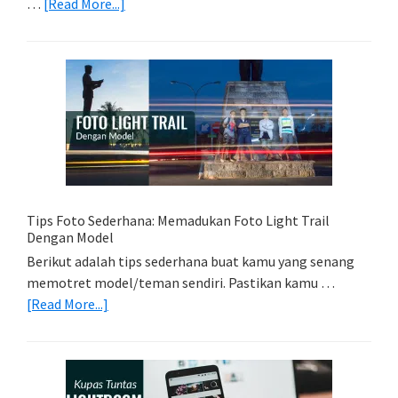
about
…
[Read More...]
Memilih
Kartu
Memori
Yang
Tepat
Untuk
Kamera
Kamu
Tips Foto Sederhana: Memadukan Foto Light Trail
Dengan Model
Berikut adalah tips sederhana buat kamu yang senang
memotret model/teman sendiri. Pastikan kamu …
about
[Read More...]
Tips
Foto
Sederhana:
Memadukan