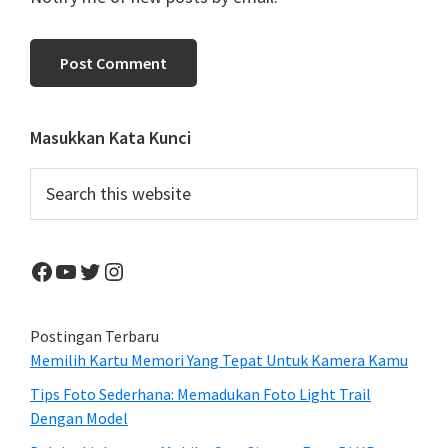
Primary
Masukkan Kata Kunci
Sidebar
Search
this
website
Facebook
YouTube
Twitter
Instagram
Postingan Terbaru
Memilih Kartu Memori Yang Tepat Untuk Kamera Kamu
Tips Foto Sederhana: Memadukan Foto Light Trail
Dengan Model