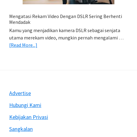
&
Import
Mengatasi Rekam Video Dengan DSLR Sering Berhenti
Foto)
Mendadak
Kamu yang menjadikan kamera DSLR sebagai senjata
utama merekam video, mungkin pernah mengalami …
about
[Read More...]
Mengatasi
Rekam
Video
Dengan
DSLR
Sering
Footer
Advertise
Berhenti
Mendadak
Hubungi Kami
Kebijakan Privasi
Sangkalan