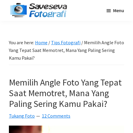
Skip
Skip
Skip
Menu
to
to
to
Saveseva
main
primary
footer
Belajar
Fotografi
content
sidebar
Fotografi
Pemula
You are here:
Home
/
Tips Fotografi
/
Memilih Angle Foto
-
Yang Tepat Saat Memotret, Mana Yang Paling Sering
Tips
Kamu Pakai?
-
Tutorial
Memilih Angle Foto Yang Tepat
-
Saat Memotret, Mana Yang
Berita
-
Paling Sering Kamu Pakai?
Traveling
Tukang Foto
12 Comments