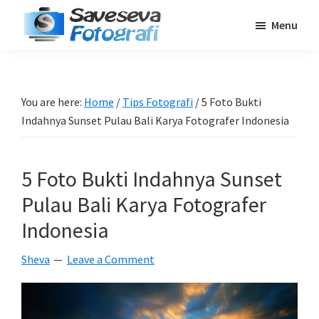
Skip
Skip
Skip
Menu
to
to
to
Saveseva
main
primary
footer
Belajar
Fotografi
content
sidebar
Fotografi
Pemula
You are here:
Home
/
Tips Fotografi
/
5 Foto Bukti
-
Indahnya Sunset Pulau Bali Karya Fotografer Indonesia
Tips
-
5 Foto Bukti Indahnya Sunset
Tutorial
-
Pulau Bali Karya Fotografer
Berita
Indonesia
-
Sheva
Leave a Comment
Traveling