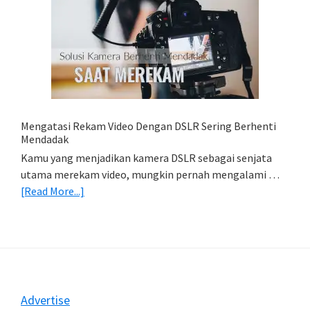
Cara
Simpan
Foto
Di
HP
(Export
&
Import
Mengatasi Rekam Video Dengan DSLR Sering Berhenti
Foto)
Mendadak
Kamu yang menjadikan kamera DSLR sebagai senjata
utama merekam video, mungkin pernah mengalami …
about
[Read More...]
Mengatasi
Rekam
Video
Dengan
DSLR
Sering
Footer
Advertise
Berhenti