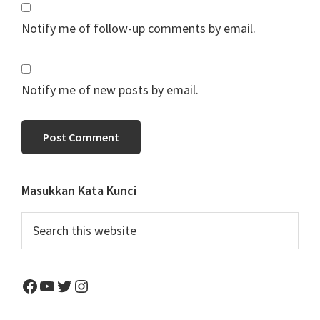
Notify me of follow-up comments by email.
Notify me of new posts by email.
Primary
Masukkan Kata Kunci
Sidebar
Search
this
website
Facebook
YouTube
Twitter
Instagram