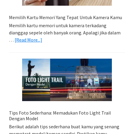
Memilih Kartu Memori Yang Tepat Untuk Kamera Kamu
Memilih kartu memori untuk kamera terkadang
dianggap sepele oleh banyak orang. Apalagi jika dalam
about
…
[Read More...]
Memilih
Kartu
Memori
Yang
Tepat
Untuk
Kamera
Kamu
Tips Foto Sederhana: Memadukan Foto Light Trail
Dengan Model
Berikut adalah tips sederhana buat kamu yang senang
memotret model/teman sendiri. Pastikan kamu …