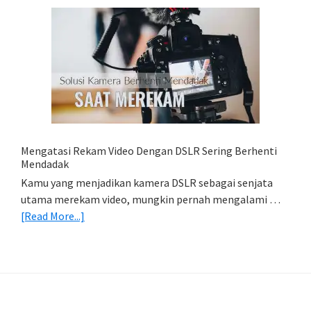
Mobile:
Cara
Simpan
Foto
Di
HP
(Export
&
Import
Mengatasi Rekam Video Dengan DSLR Sering Berhenti
Foto)
Mendadak
Kamu yang menjadikan kamera DSLR sebagai senjata
utama merekam video, mungkin pernah mengalami …
about
[Read More...]
Mengatasi
Rekam
Video
Dengan
DSLR