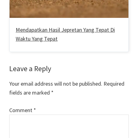
Mendapatkan Hasil Jepretan Yang Tepat Di
Waktu Yang Tepat
Reader
Leave a Reply
Interactions
Your email address will not be published.
Required
fields are marked
*
Comment
*