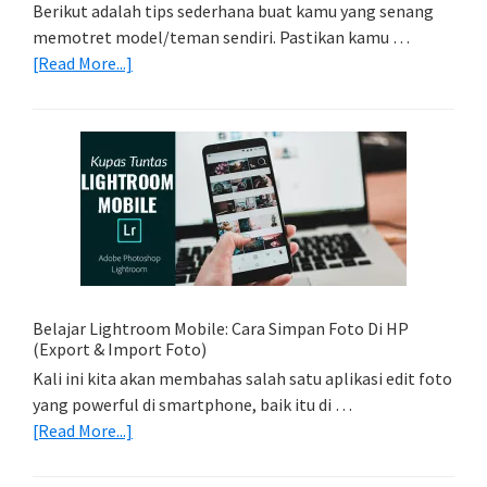
Berikut adalah tips sederhana buat kamu yang senang
memotret model/teman sendiri. Pastikan kamu …
about
[Read More...]
Tips
Foto
Sederhana:
Memadukan
Foto
Light
Trail
Dengan
Model
Belajar Lightroom Mobile: Cara Simpan Foto Di HP
(Export & Import Foto)
Kali ini kita akan membahas salah satu aplikasi edit foto
yang powerful di smartphone, baik itu di …
about
[Read More...]
Belajar
Lightroom