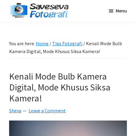
Skip
Skip
Skip
Menu
to
to
to
Saveseva
main
primary
footer
Belajar
Fotografi
content
sidebar
Fotografi
Pemula
You are here:
Home
/
Tips Fotografi
/
Kenali Mode Bulb
-
Kamera Digital, Mode Khusus Siksa Kamera!
Tips
-
Kenali Mode Bulb Kamera
Tutorial
-
Digital, Mode Khusus Siksa
Berita
Kamera!
-
Sheva
Leave a Comment
Traveling