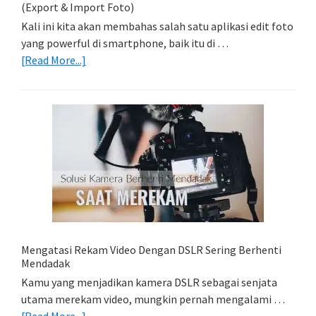
(Export & Import Foto)
Kali ini kita akan membahas salah satu aplikasi edit foto
yang powerful di smartphone, baik itu di …
about
[Read More...]
Belajar
Lightroom
Mobile:
Cara
Simpan
Foto
Di
HP
(Export
&
Import
Mengatasi Rekam Video Dengan DSLR Sering Berhenti
Foto)
Mendadak
Kamu yang menjadikan kamera DSLR sebagai senjata
utama merekam video, mungkin pernah mengalami …
about