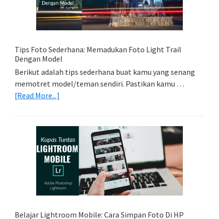
Untuk
Kamera
Kamu
Tips Foto Sederhana: Memadukan Foto Light Trail
Dengan Model
Berikut adalah tips sederhana buat kamu yang senang
memotret model/teman sendiri. Pastikan kamu …
about
[Read More...]
Tips
Foto
Sederhana:
Memadukan
Foto
Light
Trail
Dengan
Model
Belajar Lightroom Mobile: Cara Simpan Foto Di HP