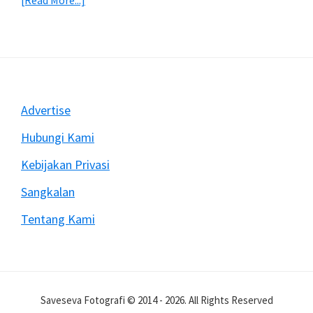
[Read More...]
Mengatasi
Rekam
Video
Dengan
DSLR
Sering
Footer
Advertise
Berhenti
Mendadak
Hubungi Kami
Kebijakan Privasi
Sangkalan
Tentang Kami
Saveseva Fotografi © 2014 - 2026. All Rights Reserved