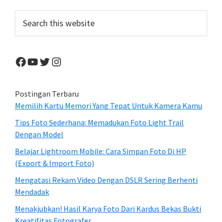
Sidebar
Search
this
website
Facebook
YouTube
Twitter
Instagram
Postingan Terbaru
Memilih Kartu Memori Yang Tepat Untuk Kamera Kamu
Tips Foto Sederhana: Memadukan Foto Light Trail
Dengan Model
Belajar Lightroom Mobile: Cara Simpan Foto Di HP
(Export & Import Foto)
Mengatasi Rekam Video Dengan DSLR Sering Berhenti
Mendadak
Menakjubkan! Hasil Karya Foto Dari Kardus Bekas Bukti
Kreatifitas Fotografer