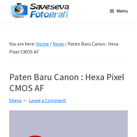
Skip
Skip
Skip
Menu
to
to
to
Saveseva
main
primary
footer
Belajar
Fotografi
content
sidebar
Fotografi
Pemula
You are here:
Home
/
News
/
Paten Baru Canon : Hexa
-
Pixel CMOS AF
Tips
-
Paten Baru Canon : Hexa Pixel
Tutorial
-
CMOS AF
Berita
Sheva
Leave a Comment
-
Traveling