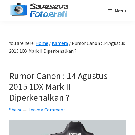
Skip
Skip
Skip
Menu
to
to
to
Saveseva
main
primary
footer
Belajar
Fotografi
content
sidebar
Fotografi
Pemula
You are here:
Home
/
Kamera
/
Rumor Canon : 14 Agustus
-
2015 1DX Mark II Diperkenalkan ?
Tips
-
Rumor Canon : 14 Agustus
Tutorial
-
2015 1DX Mark II
Berita
Diperkenalkan ?
-
Sheva
Leave a Comment
Traveling