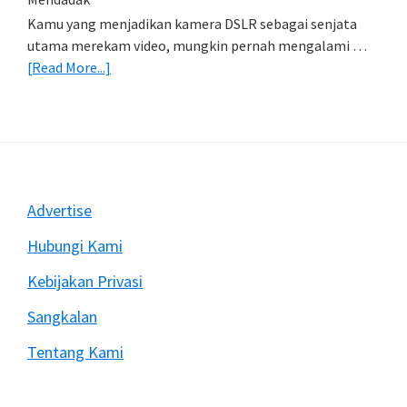
Kamu yang menjadikan kamera DSLR sebagai senjata
utama merekam video, mungkin pernah mengalami …
about
[Read More...]
Mengatasi
Rekam
Video
Dengan
DSLR
Sering
Footer
Advertise
Berhenti
Mendadak
Hubungi Kami
Kebijakan Privasi
Sangkalan
Tentang Kami