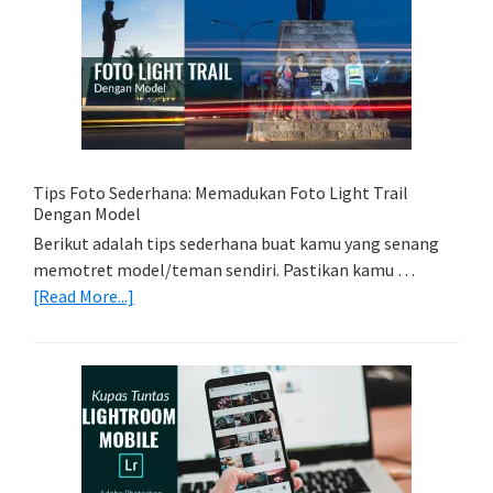
Memori
Yang
Tepat
Untuk
Kamera
Kamu
Tips Foto Sederhana: Memadukan Foto Light Trail
Dengan Model
Berikut adalah tips sederhana buat kamu yang senang
memotret model/teman sendiri. Pastikan kamu …
about
[Read More...]
Tips
Foto
Sederhana:
Memadukan
Foto
Light
Trail