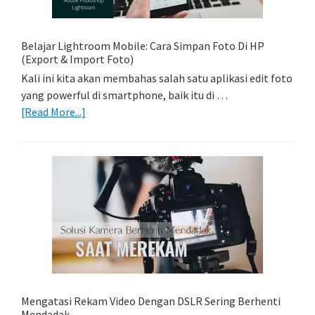
Dengan
Model
Belajar Lightroom Mobile: Cara Simpan Foto Di HP
(Export & Import Foto)
Kali ini kita akan membahas salah satu aplikasi edit foto
yang powerful di smartphone, baik itu di …
about
[Read More...]
Belajar
Lightroom
Mobile:
Cara
Simpan
Foto
Di
HP
(Export
&
Import
Mengatasi Rekam Video Dengan DSLR Sering Berhenti
Foto)
Mendadak