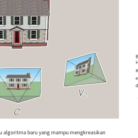
B
H
K
e
tu algoritma baru yang mampu mengkreasikan