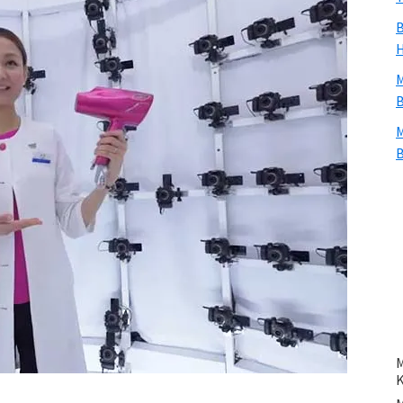
B
H
M
B
M
B
M