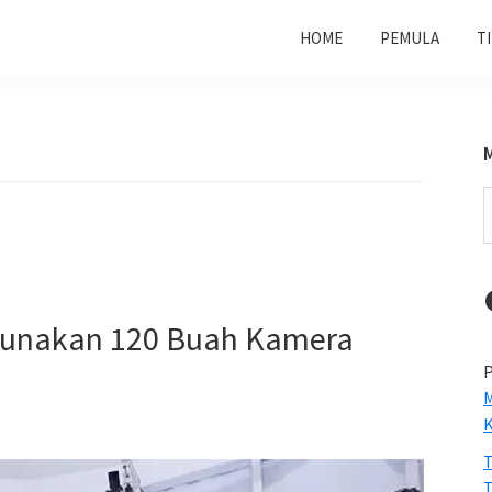
HOME
PEMULA
T
S
t
w
gunakan 120 Buah Kamera
P
M
T
T