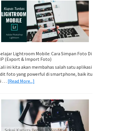
Sederhana:
Memadukan
Foto
Light
Trail
Dengan
Model
elajar Lightroom Mobile: Cara Simpan Foto Di
P (Export & Import Foto)
ali ini kita akan membahas salah satu aplikasi
dit foto yang powerful di smartphone, baik itu
about
di …
[Read More...]
Belajar
Lightroom
Mobile:
Cara
Simpan
Foto
Di