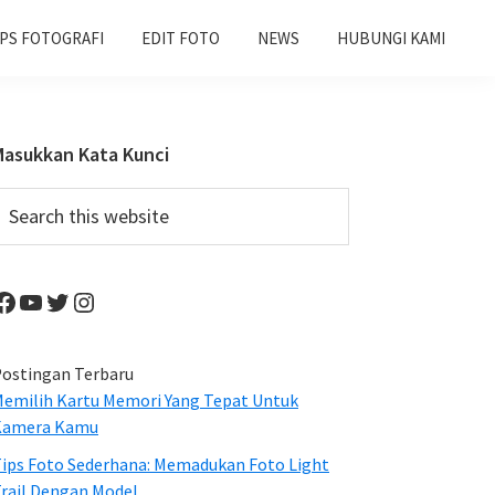
IPS FOTOGRAFI
EDIT FOTO
NEWS
HUBUNGI KAMI
Primary
Masukkan Kata Kunci
Sidebar
earch
his
ebsite
Facebook
YouTube
Twitter
Instagram
ostingan Terbaru
emilih Kartu Memori Yang Tepat Untuk
Kamera Kamu
ips Foto Sederhana: Memadukan Foto Light
rail Dengan Model