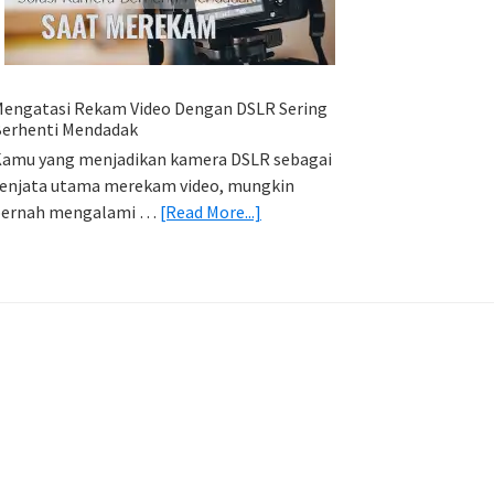
HP
(Export
&
Import
engatasi Rekam Video Dengan DSLR Sering
Foto)
erhenti Mendadak
amu yang menjadikan kamera DSLR sebagai
enjata utama merekam video, mungkin
about
pernah mengalami …
[Read More...]
Mengatasi
Rekam
Video
Dengan
DSLR
Sering
Berhenti
Mendadak