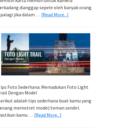
emilih kartu memori untuk kamera
erkadang dianggap sepele oleh banyak orang.
about
palagi jika dalam …
[Read More...]
Memilih
Kartu
Memori
Yang
Tepat
Untuk
Kamera
Kamu
ips Foto Sederhana: Memadukan Foto Light
rail Dengan Model
erikut adalah tips sederhana buat kamu yang
enang memotret model/teman sendiri.
about
Pastikan kamu …
[Read More...]
Tips
Foto