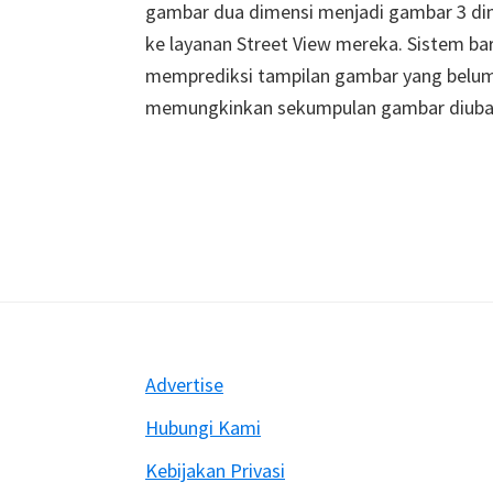
gambar dua dimensi menjadi gambar 3 dim
ke layanan Street View mereka. Sistem b
memprediksi tampilan gambar yang belum p
memungkinkan sekumpulan gambar diuba
Footer
Advertise
Hubungi Kami
Kebijakan Privasi