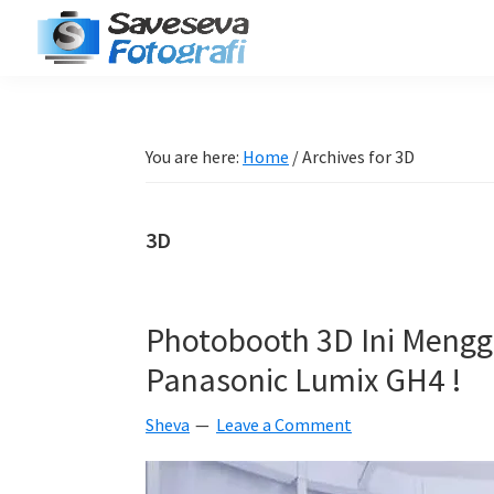
Skip
Skip
Skip
Skip
to
to
to
to
Saveseva
primary
main
primary
footer
Belajar
Fotografi
navigation
content
sidebar
Fotografi
Pemula
You are here:
Home
/
Archives for 3D
-
Tips
3D
-
Tutorial
-
Photobooth 3D Ini Meng
Berita
Panasonic Lumix GH4 !
-
Traveling
Sheva
Leave a Comment