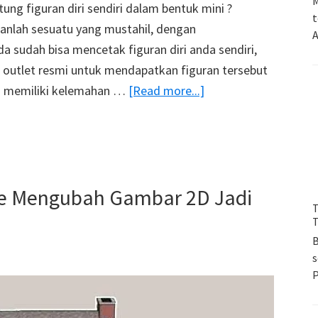
M
g figuran diri sendiri dalam bentuk mini ?
t
kanlah sesuatu yang mustahil, dengan
A
 sudah bisa mencetak figuran diri anda sendiri,
 outlet resmi untuk mendapatkan figuran tersebut
about
ni memiliki kelemahan …
[Read more...]
Photobooth
3D
Ini
Menggunakan
le Mengubah Gambar 2D Jadi
120
T
Buah
T
Kamera
B
Panasonic
s
Lumix
GH4
!