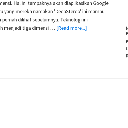
ensi. Hal ini tampaknya akan diaplikasikan Google
aru yang mereka namakan 'DeepStereo' ini mampu
ernah dilihat sebelumnya. Teknologi ini
about
h menjadi tiga dimensi …
[Read more...]
M
B
Algoritma
K
Canggih
s
Google
Mengubah
Gambar
2D
Jadi
3D