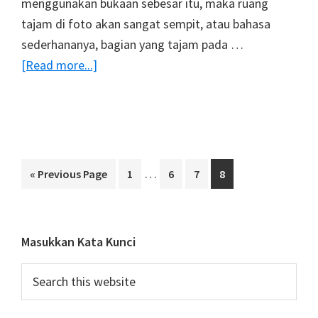
menggunakan bukaan sebesar itu, maka ruang
tajam di foto akan sangat sempit, atau bahasa
sederhananya, bagian yang tajam pada …
about
[Read more...]
Foto
Dengan
Efek
Bokeh
Interim
…
Go
Page
Page
Page
Page
«
Previous Page
1
6
7
8
pages
to
omitted
Primary
Masukkan Kata Kunci
Sidebar
Search
this
website