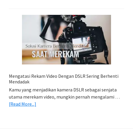
Belajar
Lightroom
Mobile:
Cara
Simpan
Foto
Di
HP
(Export
&
Import
Mengatasi Rekam Video Dengan DSLR Sering Berhenti
Foto)
Mendadak
Kamu yang menjadikan kamera DSLR sebagai senjata
utama merekam video, mungkin pernah mengalami …
about
[Read More...]
Mengatasi
Rekam
Video
Dengan