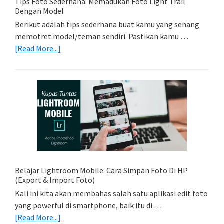
Tips Foto Sederhana: Memadukan Foto Light Trail
Dengan Model
Berikut adalah tips sederhana buat kamu yang senang
memotret model/teman sendiri. Pastikan kamu …
about
[Read More...]
Tips
Foto
Sederhana:
Memadukan
Foto
Light
Trail
Dengan
Model
Belajar Lightroom Mobile: Cara Simpan Foto Di HP
(Export & Import Foto)
Kali ini kita akan membahas salah satu aplikasi edit foto
yang powerful di smartphone, baik itu di …
about
[Read More...]