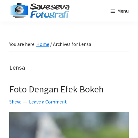
Skip
Skip
Skip
Menu
to
to
to
Saveseva
main
primary
footer
Belajar
Fotografi
content
sidebar
Fotografi
Pemula
You are here:
Home
/
Archives for Lensa
-
Tips
Lensa
-
Tutorial
-
Foto Dengan Efek Bokeh
Berita
Sheva
Leave a Comment
-
Traveling