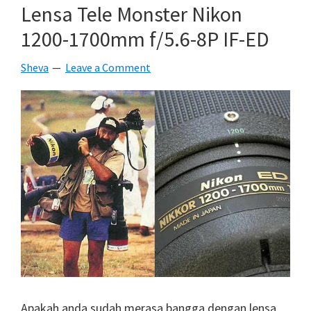
Prime
Lensa Tele Monster Nikon
Ultra
1200-1700mm f/5.6-8P IF-ED
Wide
EF
Sheva
Leave a Comment
10mm
f/2.8
Apakah anda sudah merasa bangga dengan lensa