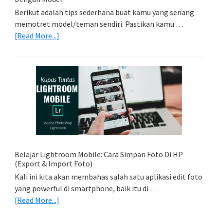
Berikut adalah tips sederhana buat kamu yang senang
memotret model/teman sendiri. Pastikan kamu …
about
[Read More...]
Tips
Foto
Sederhana:
Memadukan
Foto
Light
Trail
Dengan
Model
Belajar Lightroom Mobile: Cara Simpan Foto Di HP
(Export & Import Foto)
Kali ini kita akan membahas salah satu aplikasi edit foto
yang powerful di smartphone, baik itu di …
about
[Read More...]
Belajar