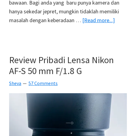
bawaan. Bagi anda yang baru punya kamera dan
hanya sekedar jepret, mungkin tidaklah memiliki
about
masalah dengan keberadaan …
[Read more...]
8
Keistim
Yang
Dimiliki
Review Pribadi Lensa Nikon
Lensa
AF-S 50 mm F/1.8 G
Kit
Sheva
57 Comments