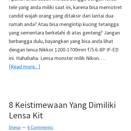
tele yang anda miliki saat ini, karena bisa memotret
candid wajah orang yang ditaksir dari lantai dua
rumah anda? Atau bisa mengintip kucing tetangga
yang sementara berkelahi di atas genteng? Jangan
berbangga dulu, bayangkan yang bisa anda lihat
dengan lensa Nikkor 1200-1700mm f/5.6-8P IF-ED
ini. Hahahaha. Lensa monster milik Nikon. …
about
[Read more...]
Lensa
Tele
Monster
Nikon
8 Keistimewaan Yang Dimiliki
1200-
Lensa Kit
1700mm
f/5.6-
Sheva
6 Comments