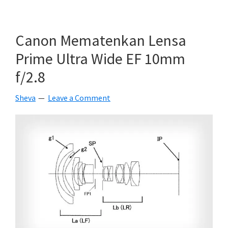
Nikkor
500mm
F/4
Canon Mematenkan Lensa
E
Prime Ultra Wide EF 10mm
ED
f/2.8
FL
VR
Sheva
Leave a Comment
Dan
600mm
F/4
E
ED
FL
VR
Akan
Diperkenalkan