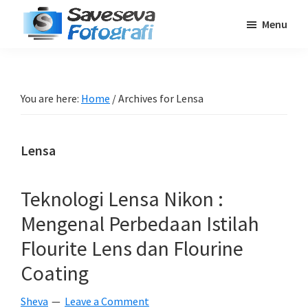
Skip
Skip
Skip
Menu
to
to
to
Saveseva
main
primary
footer
Belajar
Fotografi
content
sidebar
Fotografi
Pemula
You are here:
Home
/
Archives for Lensa
-
Tips
Lensa
-
Tutorial
-
Teknologi Lensa Nikon :
Berita
Mengenal Perbedaan Istilah
-
Flourite Lens dan Flourine
Traveling
Coating
Sheva
Leave a Comment