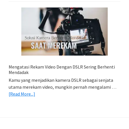
Lightroom
Mobile:
Cara
Simpan
Foto
Di
HP
(Export
&
Import
Mengatasi Rekam Video Dengan DSLR Sering Berhenti
Foto)
Mendadak
Kamu yang menjadikan kamera DSLR sebagai senjata
utama merekam video, mungkin pernah mengalami …
about
[Read More...]
Mengatasi
Rekam
Video
Dengan
DSLR