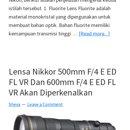
istilah tersebut. 1. Fluorite Lens Fluorite adalah
material monokristal yang dipergunakan untuk
membuat bahan optik. Bahan fluorite memiliki
about
kemampuan transmisi tinggi …
[Read more...]
Teknolog
Lensa
Nikon
:
Lensa Nikkor 500mm F/4 E ED
Mengena
FL VR Dan 600mm F/4 E ED FL
Perbeda
VR Akan Diperkenalkan
Istilah
Flourite
Sheva
Leave a Comment
Lens
dan
Flourine