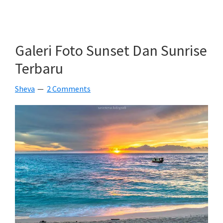
Foto
Sunset
Dengan
Galeri Foto Sunset Dan Sunrise
Ray
Terbaru
Of
Light
Sheva
2 Comments