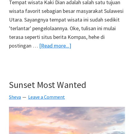
Tempat wisata Kaki Dian adalah salah satu tujuan
wisata favorit sebagian besar masyarakat Sulawesi
Utara. Sayangnya tempat wisata ini sudah sedikit
'terlantar' pengelolaannya. Oke, tulisan ini mulai
terasa seperti situs berita Kompas, hehe di
about
postingan …
[Read more...]
Sunset
Di
Kaki
Dian,
Sunset Most Wanted
Objek
Sheva
Leave a Comment
Wisata
Religi
Airmadidi