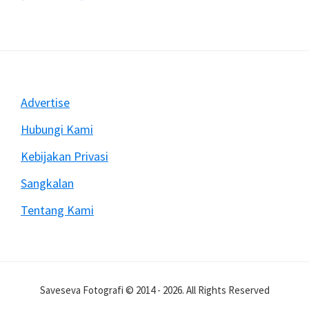
Mengatasi
Rekam
Video
Dengan
DSLR
Sering
Footer
Advertise
Berhenti
Mendadak
Hubungi Kami
Kebijakan Privasi
Sangkalan
Tentang Kami
Saveseva Fotografi © 2014 - 2026. All Rights Reserved