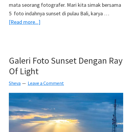
mata seorang fotografer. Mari kita simak bersama
5 foto indahnya sunset di pulau Bali, karya …
about
[Read more...]
5
Foto
Bukti
Indahnya
Galeri Foto Sunset Dengan Ray
Sunset
Of Light
Pulau
Bali
Sheva
Leave a Comment
Karya
Fotografer
Indonesia