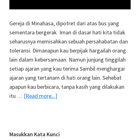
Gereja di Minahasa, dipotret dari atas bus yang
sementara bergerak Iman di dasar hati kita tidak
seharusnya memisahkan sebuah persahabatan dan
toleransi. Dimanapun kau berpijak hargailah orang
lain dalam kebersamaan. Namun junjung tinggilah
setiap ajaran yang kau terima Sambil menghargai
ajaran yang tertanam di hati orang lain. Sehebat
apapun kau berbicara, tanpa kasih yang dilakukan
about
itu …
[Read more...]
Di
Batas
Senja
Persaudaraan
Primary
Masukkan Kata Kunci