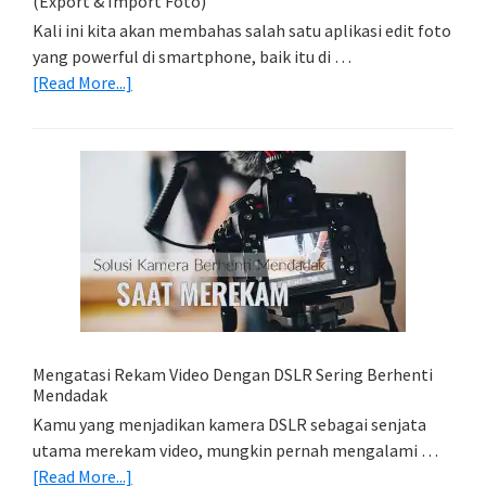
(Export & Import Foto)
Kali ini kita akan membahas salah satu aplikasi edit foto
yang powerful di smartphone, baik itu di …
about
[Read More...]
Belajar
Lightroom
Mobile:
Cara
Simpan
Foto
Di
HP
(Export
&
Import
Mengatasi Rekam Video Dengan DSLR Sering Berhenti
Foto)
Mendadak
Kamu yang menjadikan kamera DSLR sebagai senjata
utama merekam video, mungkin pernah mengalami …
about
[Read More...]