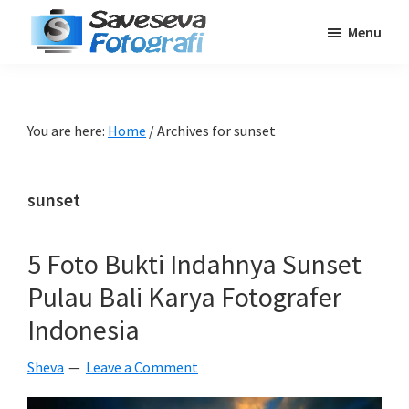
Skip
Skip
Skip
Menu
to
to
to
Saveseva
main
primary
footer
Belajar
Fotografi
content
sidebar
Fotografi
Pemula
You are here:
Home
/
Archives for sunset
-
Tips
sunset
-
Tutorial
-
5 Foto Bukti Indahnya Sunset
Berita
Pulau Bali Karya Fotografer
-
Indonesia
Traveling
Sheva
Leave a Comment