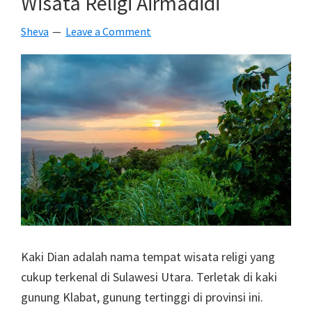
Wisata Religi Airmadidi
Terbaru
Sheva
Leave a Comment
Kaki Dian adalah nama tempat wisata religi yang
cukup terkenal di Sulawesi Utara. Terletak di kaki
gunung Klabat, gunung tertinggi di provinsi ini.