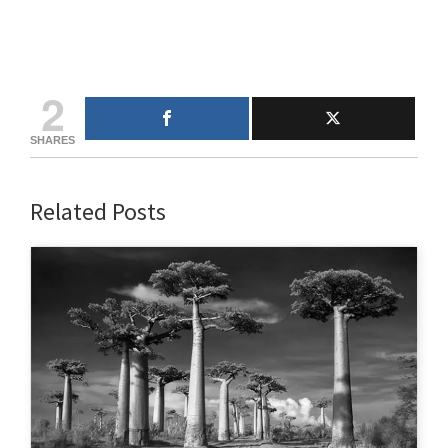
2
SHARES
Related Posts