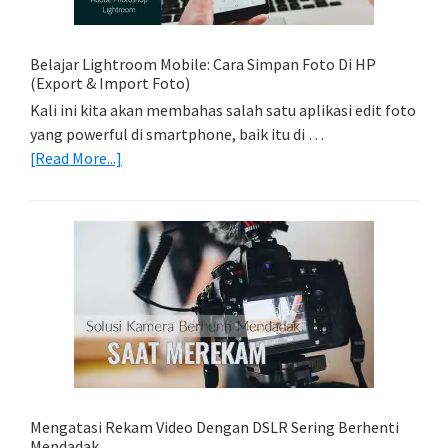
Dengan
Model
Belajar Lightroom Mobile: Cara Simpan Foto Di HP
(Export & Import Foto)
Kali ini kita akan membahas salah satu aplikasi edit foto
yang powerful di smartphone, baik itu di …
about
[Read More...]
Belajar
Lightroom
Mobile:
Cara
Simpan
Foto
Di
HP
(Export
&
Import
Mengatasi Rekam Video Dengan DSLR Sering Berhenti
Foto)
Mendadak