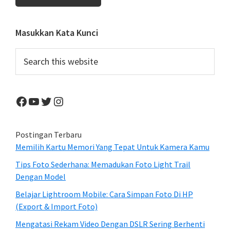
Primary
Masukkan Kata Kunci
Sidebar
Search
this
website
Facebook
YouTube
Twitter
Instagram
Postingan Terbaru
Memilih Kartu Memori Yang Tepat Untuk Kamera Kamu
Tips Foto Sederhana: Memadukan Foto Light Trail
Dengan Model
Belajar Lightroom Mobile: Cara Simpan Foto Di HP
(Export & Import Foto)
Mengatasi Rekam Video Dengan DSLR Sering Berhenti