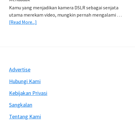
Kamu yang menjadikan kamera DSLR sebagai senjata
utama merekam video, mungkin pernah mengalami …
about
[Read More...]
Mengatasi
Rekam
Video
Dengan
DSLR
Sering
Footer
Advertise
Berhenti
Mendadak
Hubungi Kami
Kebijakan Privasi
Sangkalan
Tentang Kami