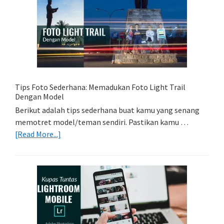
Memori
Yang
Tepat
Untuk
Kamera
Kamu
Tips Foto Sederhana: Memadukan Foto Light Trail
Dengan Model
Berikut adalah tips sederhana buat kamu yang senang
memotret model/teman sendiri. Pastikan kamu …
about
[Read More...]
Tips
Foto
Sederhana:
Memadukan
Foto
Light
Trail