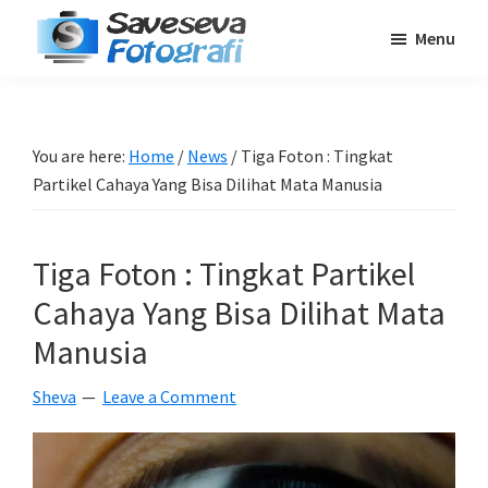
Skip
Skip
Skip
Menu
to
to
to
Saveseva
main
primary
footer
Belajar
Fotografi
content
sidebar
Fotografi
Pemula
You are here:
Home
/
News
/
Tiga Foton : Tingkat
-
Partikel Cahaya Yang Bisa Dilihat Mata Manusia
Tips
-
Tiga Foton : Tingkat Partikel
Tutorial
-
Cahaya Yang Bisa Dilihat Mata
Berita
Manusia
-
Sheva
Leave a Comment
Traveling