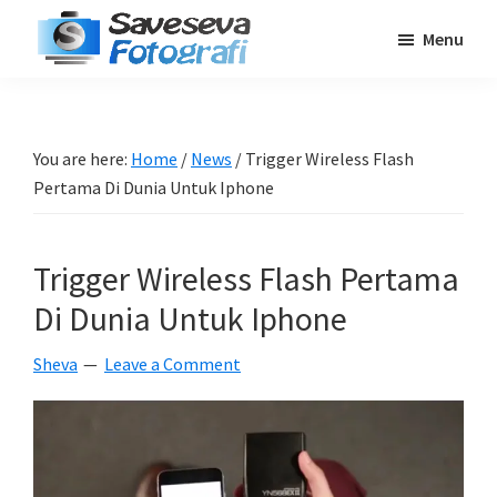
Skip
Skip
Skip
Menu
to
to
to
Saveseva
main
primary
footer
Belajar
Fotografi
content
sidebar
Fotografi
Pemula
You are here:
Home
/
News
/
Trigger Wireless Flash
-
Pertama Di Dunia Untuk Iphone
Tips
-
Trigger Wireless Flash Pertama
Tutorial
-
Di Dunia Untuk Iphone
Berita
Sheva
Leave a Comment
-
Traveling