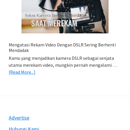
Simpan
Foto
Di
HP
(Export
&
Import
Mengatasi Rekam Video Dengan DSLR Sering Berhenti
Foto)
Mendadak
Kamu yang menjadikan kamera DSLR sebagai senjata
utama merekam video, mungkin pernah mengalami …
about
[Read More...]
Mengatasi
Rekam
Video
Dengan
DSLR
Sering
Footer
Advertise
Berhenti
Mendadak
Hubungi Kami