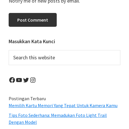
Notify me of new posts by email.
Primary
Masukkan Kata Kunci
Sidebar
Search
this
website
Facebook
YouTube
Twitter
Instagram
Postingan Terbaru
Memilih Kartu Memori Yang Tepat Untuk Kamera Kamu
Tips Foto Sederhana: Memadukan Foto Light Trail
Dengan Model