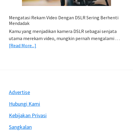
(Export
&
Import
Mengatasi Rekam Video Dengan DSLR Sering Berhenti
Foto)
Mendadak
Kamu yang menjadikan kamera DSLR sebagai senjata
utama merekam video, mungkin pernah mengalami …
about
[Read More...]
Mengatasi
Rekam
Video
Dengan
DSLR
Sering
Footer
Advertise
Berhenti
Mendadak
Hubungi Kami
Kebijakan Privasi
Sangkalan