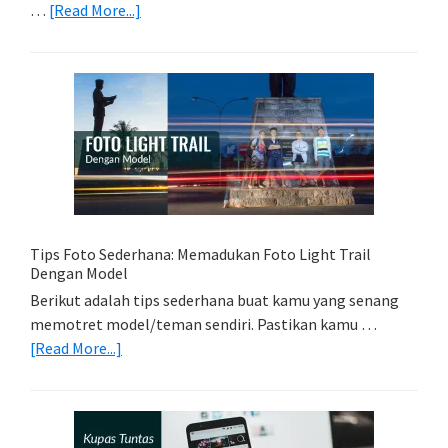
about
…
[Read More...]
Memilih
Kartu
Memori
Yang
Tepat
Untuk
Kamera
Kamu
Tips Foto Sederhana: Memadukan Foto Light Trail
Dengan Model
Berikut adalah tips sederhana buat kamu yang senang
memotret model/teman sendiri. Pastikan kamu …
about
[Read More...]
Tips
Foto
Sederhana:
Memadukan