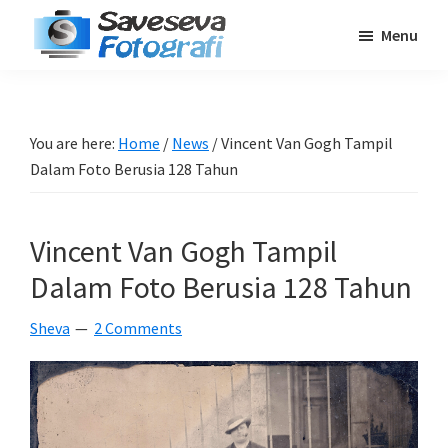
Skip
Skip
Skip
Menu
to
to
to
Saveseva
main
primary
footer
Belajar
Fotografi
content
sidebar
Fotografi
Pemula
You are here:
Home
/
News
/
Vincent Van Gogh Tampil
-
Dalam Foto Berusia 128 Tahun
Tips
-
Vincent Van Gogh Tampil
Tutorial
-
Dalam Foto Berusia 128 Tahun
Berita
Sheva
2 Comments
-
Traveling