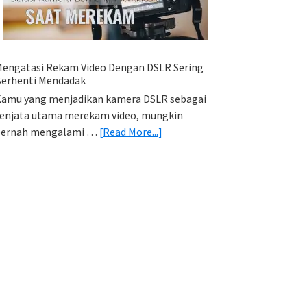
HP
(Export
&
Import
engatasi Rekam Video Dengan DSLR Sering
Foto)
erhenti Mendadak
amu yang menjadikan kamera DSLR sebagai
enjata utama merekam video, mungkin
about
pernah mengalami …
[Read More...]
Mengatasi
Rekam
Video
Dengan
DSLR
Sering
Berhenti
Mendadak