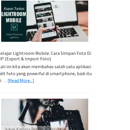
Sederhana:
Memadukan
Foto
Light
Trail
Dengan
Model
elajar Lightroom Mobile: Cara Simpan Foto Di
P (Export & Import Foto)
ali ini kita akan membahas salah satu aplikasi
dit foto yang powerful di smartphone, baik itu
about
di …
[Read More...]
Belajar
Lightroom
Mobile:
Cara
Simpan
Foto
Di