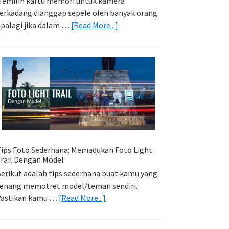
emilih kartu memori untuk kamera
erkadang dianggap sepele oleh banyak orang.
about
palagi jika dalam …
[Read More...]
Memilih
Kartu
Memori
Yang
Tepat
Untuk
Kamera
Kamu
ips Foto Sederhana: Memadukan Foto Light
rail Dengan Model
erikut adalah tips sederhana buat kamu yang
enang memotret model/teman sendiri.
about
Pastikan kamu …
[Read More...]
Tips
Foto