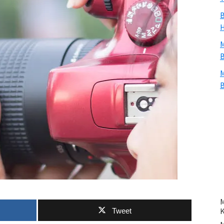
B
H
M
B
M
B
M
Tweet