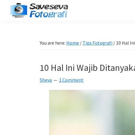
Skip
Skip
Skip
Skip
to
to
to
to
Saveseva
primary
main
primary
footer
Belajar
Fotografi
navigation
content
sidebar
Fotografi
Pemula
You are here:
Home
/
Tips Fotografi
/
10 Hal I
-
Tips
10 Hal Ini Wajib Ditany
-
Tutorial
Sheva
1 Comment
-
Berita
-
Traveling