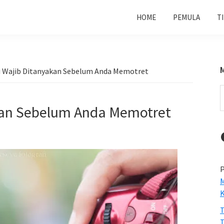
HOME
PEMULA
T
ni Wajib Ditanyakan Sebelum Anda Memotret
S
t
akan Sebelum Anda Memotret
w
P
M
T
T