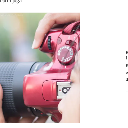
pret juga.
B
H
K
e