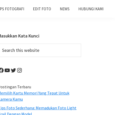
IPS FOTOGRAFI
EDIT FOTO
NEWS
HUBUNGI KAMI
Primary
Masukkan Kata Kunci
Sidebar
earch
his
ebsite
Facebook
YouTube
Twitter
Instagram
ostingan Terbaru
emilih Kartu Memori Yang Tepat Untuk
Kamera Kamu
ips Foto Sederhana: Memadukan Foto Light
rail Dengan Model