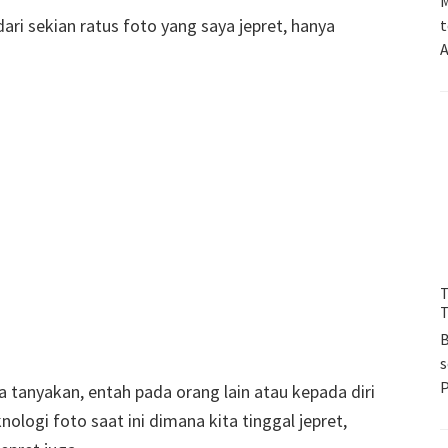
M
ari sekian ratus foto yang saya jepret, hanya
t
A
T
T
B
s
a tanyakan, entah pada orang lain atau kepada diri
ologi foto saat ini dimana kita tinggal jepret,