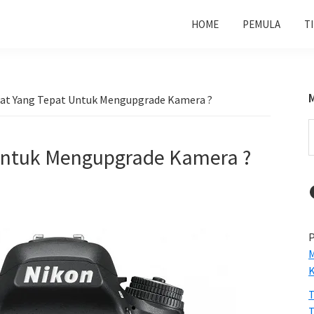
HOME
PEMULA
T
at Yang Tepat Untuk Mengupgrade Kamera ?
S
t
Untuk Mengupgrade Kamera ?
w
P
M
T
T