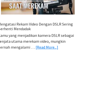
HP
(Export
&
Import
engatasi Rekam Video Dengan DSLR Sering
Foto)
erhenti Mendadak
amu yang menjadikan kamera DSLR sebagai
enjata utama merekam video, mungkin
about
pernah mengalami …
[Read More...]
Mengatasi
Rekam
Video
Dengan
DSLR
Sering
Berhenti
Mendadak