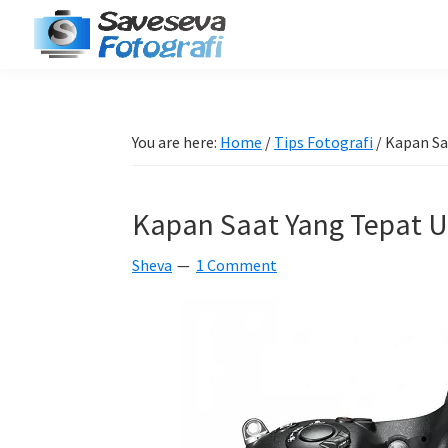
Skip
Skip
Skip
Skip
to
to
to
to
Saveseva
primary
main
primary
footer
Belajar
Fotografi
navigation
content
sidebar
Fotografi
Pemula
You are here:
Home
/
Tips Fotografi
/
Kapan Sa
-
Tips
Kapan Saat Yang Tepat 
-
Tutorial
Sheva
1 Comment
-
Berita
-
Traveling