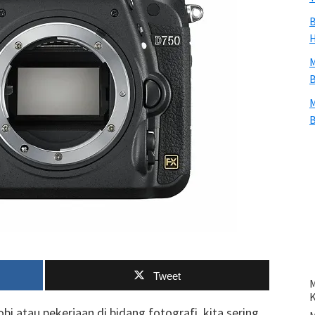
B
H
M
B
M
B
Tweet
M
i atau pekerjaan di bidang fotografi, kita sering