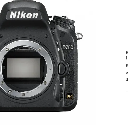
B
H
K
e