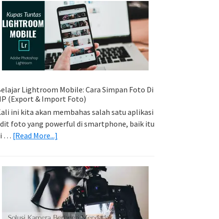
Sederhana:
Memadukan
Foto
Light
Trail
Dengan
Model
elajar Lightroom Mobile: Cara Simpan Foto Di
P (Export & Import Foto)
ali ini kita akan membahas salah satu aplikasi
dit foto yang powerful di smartphone, baik itu
about
di …
[Read More...]
Belajar
Lightroom
Mobile:
Cara
Simpan
Foto
Di