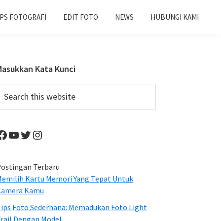
IPS FOTOGRAFI
EDIT FOTO
NEWS
HUBUNGI KAMI
Primary
Masukkan Kata Kunci
Sidebar
earch
his
ebsite
Facebook
YouTube
Twitter
Instagram
ostingan Terbaru
emilih Kartu Memori Yang Tepat Untuk
Kamera Kamu
ips Foto Sederhana: Memadukan Foto Light
rail Dengan Model