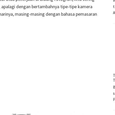
M
 apalagi dengan bertambahnya tipe-tipe kamera
t
A
 harinya, masing-masing dengan bahasa pemasaran
T
T
B
s