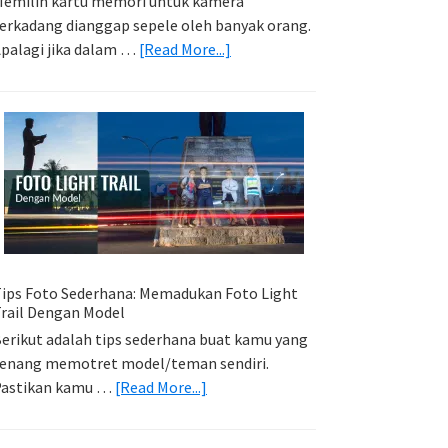
emilih kartu memori untuk kamera
erkadang dianggap sepele oleh banyak orang.
about
palagi jika dalam …
[Read More...]
Memilih
Kartu
Memori
Yang
Tepat
Untuk
Kamera
Kamu
ips Foto Sederhana: Memadukan Foto Light
rail Dengan Model
erikut adalah tips sederhana buat kamu yang
enang memotret model/teman sendiri.
about
Pastikan kamu …
[Read More...]
Tips
Foto