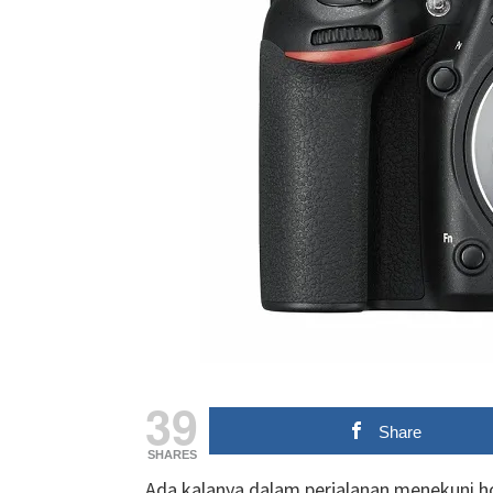
39
Share
SHARES
Ada kalanya dalam perjalanan menekuni hob