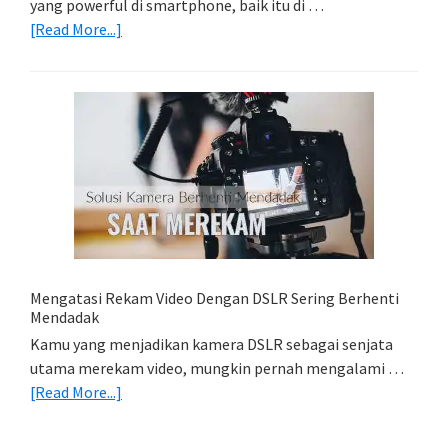
yang powerful di smartphone, baik itu di …
about
[Read More...]
Belajar
Lightroom
Mobile:
Cara
Simpan
Foto
Di
HP
(Export
&
Import
Mengatasi Rekam Video Dengan DSLR Sering Berhenti
Foto)
Mendadak
Kamu yang menjadikan kamera DSLR sebagai senjata
utama merekam video, mungkin pernah mengalami …
about
[Read More...]
Mengatasi
Rekam