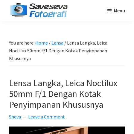
Skip
Skip
Skip
Menu
to
to
to
Saveseva
main
primary
footer
Belajar
Fotografi
content
sidebar
Fotografi
Pemula
You are here:
Home
/
Lensa
/
Lensa Langka, Leica
-
Noctilux 50mm F/1 Dengan Kotak Penyimpanan
Tips
Khususnya
-
Tutorial
Lensa Langka, Leica Noctilux
-
50mm F/1 Dengan Kotak
Berita
-
Penyimpanan Khususnya
Traveling
Sheva
Leave a Comment