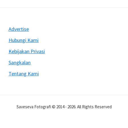
Video
Dengan
DSLR
Sering
Footer
Advertise
Berhenti
Mendadak
Hubungi Kami
Kebijakan Privasi
Sangkalan
Tentang Kami
Saveseva Fotografi © 2014 - 2026. All Rights Reserved