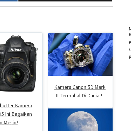
M
B
K
s
Kamera Canon 5D Mark
III Termahal Di Dunia !
Shutter Kamera
5 Ini Bagaikan
n Mesin!