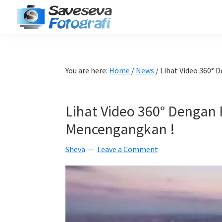
Skip
Skip
Skip
Skip
to
to
to
to
Saveseva
primary
main
primary
footer
Belajar
Fotografi
navigation
content
sidebar
Fotografi
Pemula
You are here:
Home
/
News
/
Lihat Video 360° 
-
Tips
Lihat Video 360° Dengan 
-
Tutorial
Mencengangkan !
-
Sheva
Leave a Comment
Berita
-
Traveling