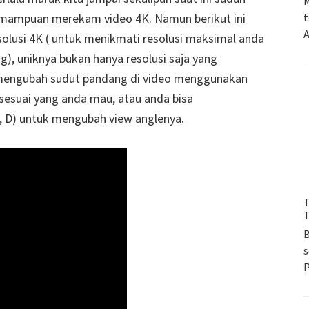
M
emampuan merekam video 4K. Namun berikut ini
t
A
solusi 4K ( untuk menikmati resolusi maksimal anda
), uniknya bukan hanya resolusi saja yang
sa mengubah sudut pandang di video menggunakan
sesuai yang anda mau, atau anda bisa
, D) untuk mengubah view anglenya.
T
T
B
s