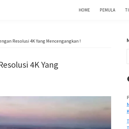
HOME
PEMULA
T
Dengan Resolusi 4K Yang Mencengangkan !
S
t
Resolusi 4K Yang
w
P
M
T
T