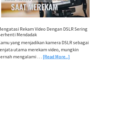
HP
(Export
&
Import
engatasi Rekam Video Dengan DSLR Sering
Foto)
erhenti Mendadak
amu yang menjadikan kamera DSLR sebagai
enjata utama merekam video, mungkin
about
pernah mengalami …
[Read More...]
Mengatasi
Rekam
Video
Dengan
DSLR
Sering
Berhenti
Mendadak