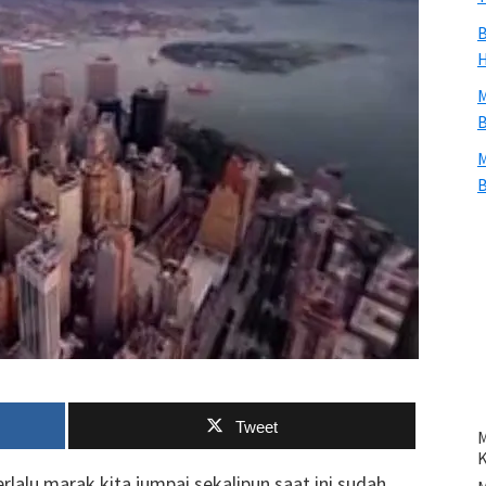
B
H
M
B
M
B
Tweet
M
lalu marak kita jumpai sekalipun saat ini sudah