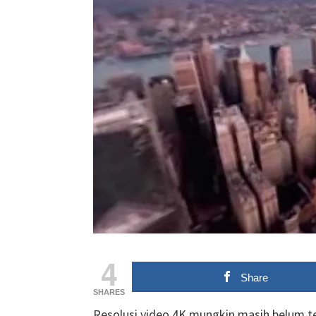
4
Share
SHARES
Resolusi video 4K mungkin masih belum ter