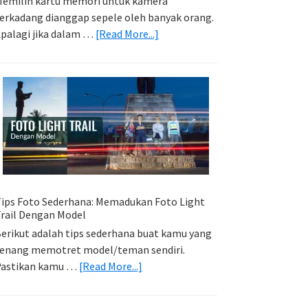
emilih kartu memori untuk kamera
erkadang dianggap sepele oleh banyak orang.
about
palagi jika dalam …
[Read More...]
Memilih
Kartu
Memori
Yang
Tepat
Untuk
Kamera
Kamu
ips Foto Sederhana: Memadukan Foto Light
rail Dengan Model
erikut adalah tips sederhana buat kamu yang
enang memotret model/teman sendiri.
about
Pastikan kamu …
[Read More...]
Tips
Foto