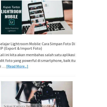
Sederhana:
Memadukan
Foto
Light
Trail
Dengan
Model
elajar Lightroom Mobile: Cara Simpan Foto Di
P (Export & Import Foto)
ali ini kita akan membahas salah satu aplikasi
dit foto yang powerful di smartphone, baik itu
about
di …
[Read More...]
Belajar
Lightroom
Mobile:
Cara
Simpan
Foto
Di