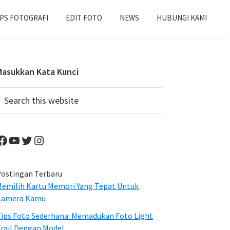
IPS FOTOGRAFI
EDIT FOTO
NEWS
HUBUNGI KAMI
Primary
Masukkan Kata Kunci
Sidebar
earch
his
ebsite
Facebook
YouTube
Twitter
Instagram
ostingan Terbaru
emilih Kartu Memori Yang Tepat Untuk
Kamera Kamu
ips Foto Sederhana: Memadukan Foto Light
rail Dengan Model