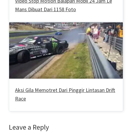
Video Stop Motion Balapan Mobil 24 Jam Le
Mans Dibuat Dari 1158 Foto
Aksi Gila Memotret Dari Pinggir Lintasan Drift
Race
Reader
Leave a Reply