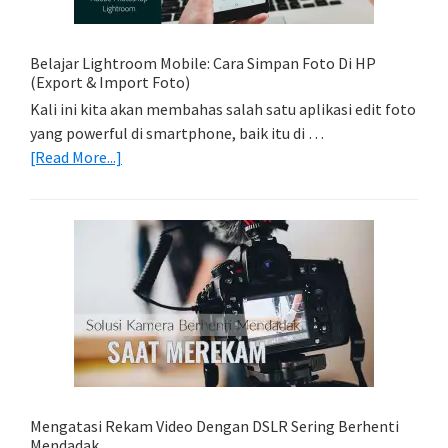
Dengan
Model
Belajar Lightroom Mobile: Cara Simpan Foto Di HP
(Export & Import Foto)
Kali ini kita akan membahas salah satu aplikasi edit foto
yang powerful di smartphone, baik itu di …
about
[Read More...]
Belajar
Lightroom
Mobile:
Cara
Simpan
Foto
Di
HP
(Export
&
Import
Mengatasi Rekam Video Dengan DSLR Sering Berhenti
Foto)
Mendadak