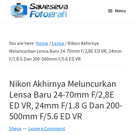
Skip
Skip
Skip
Menu
to
to
to
Saveseva
main
primary
footer
Belajar
Fotografi
content
sidebar
Fotografi
Pemula
You are here:
Home
/
Lensa
/
Nikon Akhirnya
-
Meluncurkan Lensa Baru 24-70mm F/2,8E ED VR, 24mm
Tips
F/1.8 G Dan 200-500mm F/5.6 ED VR
-
Tutorial
Nikon Akhirnya Meluncurkan
-
Lensa Baru 24-70mm F/2,8E
Berita
-
ED VR, 24mm F/1.8 G Dan 200-
Traveling
500mm F/5.6 ED VR
Sheva
Leave a Comment