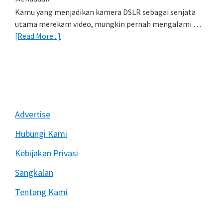
Kamu yang menjadikan kamera DSLR sebagai senjata
utama merekam video, mungkin pernah mengalami …
about
[Read More...]
Mengatasi
Rekam
Video
Dengan
DSLR
Sering
Footer
Advertise
Berhenti
Mendadak
Hubungi Kami
Kebijakan Privasi
Sangkalan
Tentang Kami