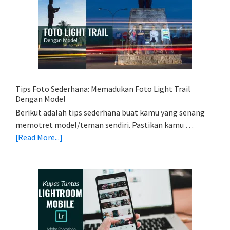
Memori
Yang
Tepat
Untuk
Kamera
Kamu
Tips Foto Sederhana: Memadukan Foto Light Trail
Dengan Model
Berikut adalah tips sederhana buat kamu yang senang
memotret model/teman sendiri. Pastikan kamu …
about
[Read More...]
Tips
Foto
Sederhana:
Memadukan
Foto
Light
Trail