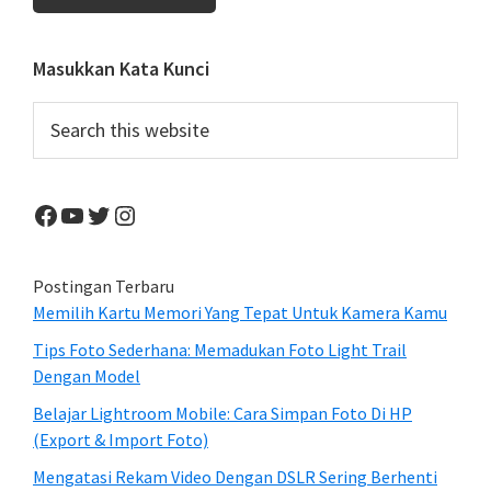
Primary
Masukkan Kata Kunci
Sidebar
Search
this
website
Facebook
YouTube
Twitter
Instagram
Postingan Terbaru
Memilih Kartu Memori Yang Tepat Untuk Kamera Kamu
Tips Foto Sederhana: Memadukan Foto Light Trail
Dengan Model
Belajar Lightroom Mobile: Cara Simpan Foto Di HP
(Export & Import Foto)
Mengatasi Rekam Video Dengan DSLR Sering Berhenti