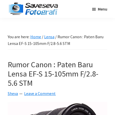
Skip
Skip
Skip
Menu
to
to
to
Saveseva
main
primary
footer
Belajar
Fotografi
content
sidebar
Fotografi
Pemula
You are here:
Home
/
Lensa
/
Rumor Canon : Paten Baru
-
Lensa EF-S 15-105mm F/2.8-5.6 STM
Tips
-
Rumor Canon : Paten Baru
Tutorial
-
Lensa EF-S 15-105mm F/2.8-
Berita
5.6 STM
-
Sheva
Leave a Comment
Traveling