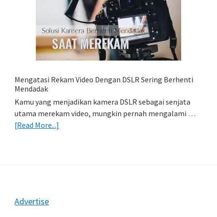
Simpan
Foto
Di
HP
(Export
&
Import
Mengatasi Rekam Video Dengan DSLR Sering Berhenti
Foto)
Mendadak
Kamu yang menjadikan kamera DSLR sebagai senjata
utama merekam video, mungkin pernah mengalami …
about
[Read More...]
Mengatasi
Rekam
Video
Dengan
DSLR
Sering
Footer
Advertise
Berhenti