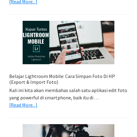
about
[Read More...]
Tips
Foto
Sederhana:
Memadukan
Foto
Light
Trail
Dengan
Model
Belajar Lightroom Mobile: Cara Simpan Foto Di HP
(Export & Import Foto)
Kali ini kita akan membahas salah satu aplikasi edit foto
yang powerful di smartphone, baik itu di …
about
[Read More...]
Belajar
Lightroom
Mobile:
Cara