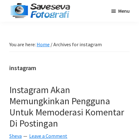
Skip
Skip
Skip
Menu
to
to
to
Saveseva
main
primary
footer
Belajar
Fotografi
content
sidebar
Fotografi
Pemula
You are here:
Home
/
Archives for instagram
-
Tips
instagram
-
Tutorial
-
Instagram Akan
Berita
Memungkinkan Pengguna
-
Untuk Memoderasi Komentar
Traveling
Di Postingan
Sheva
Leave a Comment