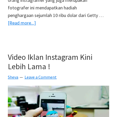
orang instagramer yang juga merupakan
fotografer ini mendapatkan hadiah
penghargaan sejumlah 10 ribu dolar dari Getty …
about
[Read more...]
Tiga
Instagramer
Ini
Mendapat
Video Iklan Instagram Kini
10
Lebih Lama !
Ribu
Dolar
Sheva
Leave a Comment
Dari
Getty
Images,
Wow
!