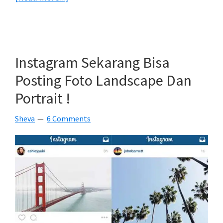
Video
Iklan
Instagram
Kini
Instagram Sekarang Bisa
Lebih
Posting Foto Landscape Dan
Lama
Portrait !
!
Sheva
6 Comments