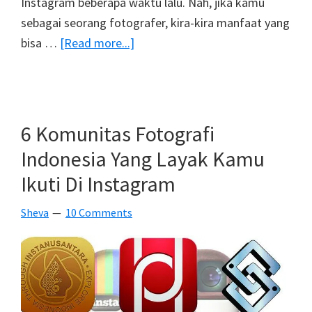
Instagram beberapa waktu lalu. Nah, jika kamu
sebagai seorang fotografer, kira-kira manfaat yang
about
bisa …
[Read more...]
Asyik,
Kini
Bisa
Menggunakan
6 Komunitas Fotografi
Banyak
Indonesia Yang Layak Kamu
Akun
Ikuti Di Instagram
Instagram
Sekaligus!
Sheva
10 Comments
Mari
Lihat
Manfaatnya
Buat
Kamu