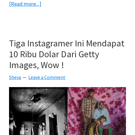
about
[Read more...]
6
Komunitas
Fotografi
Indonesia
Tiga Instagramer Ini Mendapat
Yang
10 Ribu Dolar Dari Getty
Layak
Images, Wow !
Kamu
Ikuti
Sheva
Leave a Comment
Di
Instagram