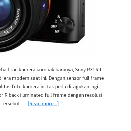
hadiran kamera kompak barunya, Sony RX1R II.
i era modern saat ini. Dengan sensor full frame
itas foto kamera ini tak perlu diragukan lagi.
R back iluminated full frame dengan resolusi
about
r tersebut …
[Read more...]
Sony
RX1R
II