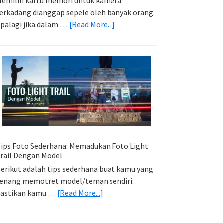
emilih kartu memori untuk kamera
erkadang dianggap sepele oleh banyak orang.
about
palagi jika dalam …
[Read More...]
Memilih
Kartu
Memori
Yang
Tepat
Untuk
Kamera
Kamu
ips Foto Sederhana: Memadukan Foto Light
rail Dengan Model
erikut adalah tips sederhana buat kamu yang
enang memotret model/teman sendiri.
about
Pastikan kamu …
[Read More...]
Tips
Foto