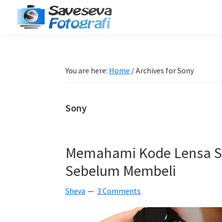
Skip
Skip
Skip
Skip
to
to
to
to
Saveseva
primary
main
primary
footer
Belajar
Fotografi
navigation
content
sidebar
Fotografi
Pemula
You are here:
Home
/
Archives for Sony
-
Tips
Sony
-
Tutorial
-
Memahami Kode Lensa So
Berita
Sebelum Membeli
-
Traveling
Sheva
3 Comments