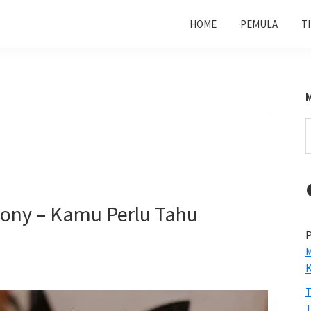
HOME
PEMULA
T
S
t
w
ny – Kamu Perlu Tahu
P
M
T
T