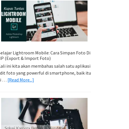
Sederhana:
Memadukan
Foto
Light
Trail
Dengan
Model
elajar Lightroom Mobile: Cara Simpan Foto Di
P (Export & Import Foto)
ali ini kita akan membahas salah satu aplikasi
dit foto yang powerful di smartphone, baik itu
about
di …
[Read More...]
Belajar
Lightroom
Mobile:
Cara
Simpan
Foto
Di