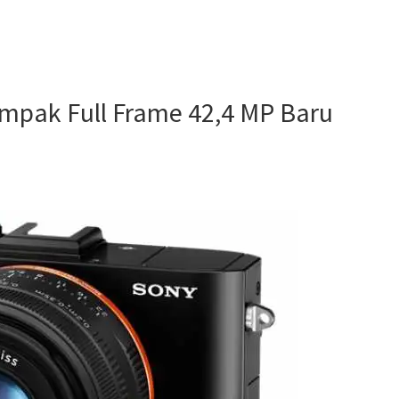
Ulasan
Lengkap
Kamera
Mirrorless
ompak Full Frame 42,4 MP Baru
Sony
–
Harga
Dan
Spesifikasi
Terbarunya