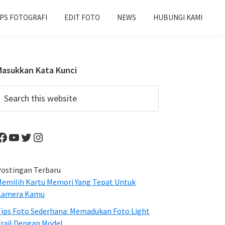
IPS FOTOGRAFI
EDIT FOTO
NEWS
HUBUNGI KAMI
Primary
Masukkan Kata Kunci
Sidebar
earch
his
ebsite
Facebook
YouTube
Twitter
Instagram
ostingan Terbaru
emilih Kartu Memori Yang Tepat Untuk
Kamera Kamu
ips Foto Sederhana: Memadukan Foto Light
rail Dengan Model