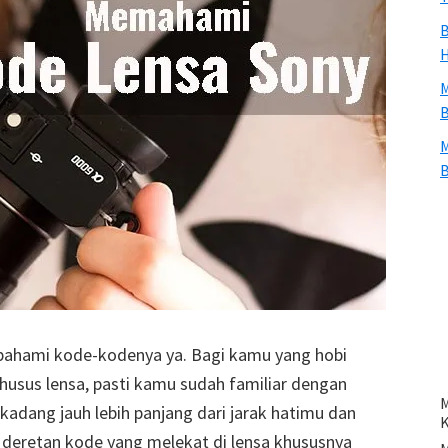
B
H
M
B
M
B
ipahami kode-kodenya ya. Bagi kamu yang hobi
 khusus lensa, pasti kamu sudah familiar dengan
M
adang jauh lebih panjang dari jarak hatimu dan
s deretan kode yang melekat di lensa khususnya