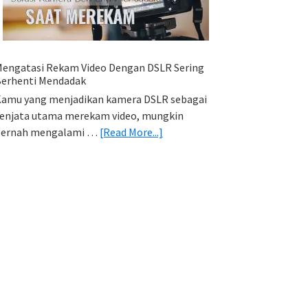
HP
(Export
&
Import
engatasi Rekam Video Dengan DSLR Sering
Foto)
erhenti Mendadak
amu yang menjadikan kamera DSLR sebagai
enjata utama merekam video, mungkin
about
pernah mengalami …
[Read More...]
Mengatasi
Rekam
Video
Dengan
DSLR
Sering
Berhenti
Mendadak