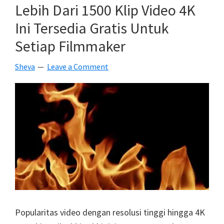
Janga
Lebih Dari 1500 Klip Video 4K
Menar
Ini Tersedia Gratis Untuk
Kamer
Setiap Filmmaker
Di
Bagasi
Sheva
Leave a Comment
Pesaw
Saat
Beperg
Popularitas video dengan resolusi tinggi hingga 4K