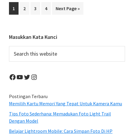
Sebuah
Page
Page
Page
Page
Go
1
2
3
4
Next Page »
Kota
to
Tampa
Mini
Primary
Masukkan Kata Kunci
Sidebar
Search
this
website
Facebook
YouTube
Twitter
Instagram
Postingan Terbaru
Memilih Kartu Memori Yang Tepat Untuk Kamera Kamu
Tips Foto Sederhana: Memadukan Foto Light Trail
Dengan Model
Belajar Lightroom Mobile: Cara Simpan Foto Di HP