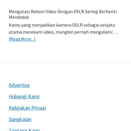
&
Import
Mengatasi Rekam Video Dengan DSLR Sering Berhenti
Foto)
Mendadak
Kamu yang menjadikan kamera DSLR sebagai senjata
utama merekam video, mungkin pernah mengalami …
about
[Read More...]
Mengatasi
Rekam
Video
Dengan
DSLR
Sering
Footer
Advertise
Berhenti
Mendadak
Hubungi Kami
Kebijakan Privasi
Sangkalan
Tentang Kami