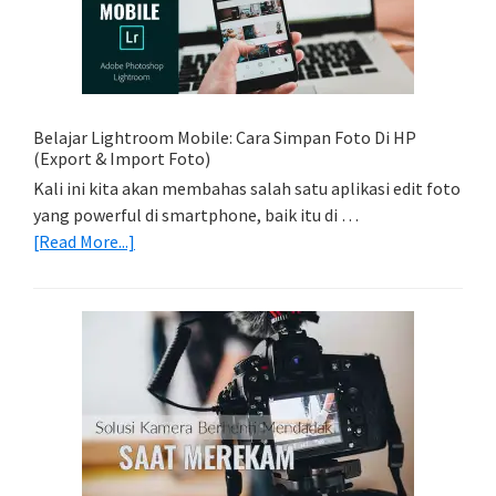
Light
Trail
Dengan
Model
Belajar Lightroom Mobile: Cara Simpan Foto Di HP
(Export & Import Foto)
Kali ini kita akan membahas salah satu aplikasi edit foto
yang powerful di smartphone, baik itu di …
about
[Read More...]
Belajar
Lightroom
Mobile:
Cara
Simpan
Foto
Di
HP
(Export