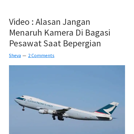
Pertama
Yang
Video : Alasan Jangan
Direkam
Menaruh Kamera Di Bagasi
Menggunakan
Pesawat Saat Bepergian
Iphone
6S
Sheva
2 Comments