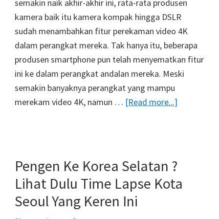
semakin naik akhir-akhir ini, rata-rata produsen
kamera baik itu kamera kompak hingga DSLR
sudah menambahkan fitur perekaman video 4K
dalam perangkat mereka. Tak hanya itu, beberapa
produsen smartphone pun telah menyematkan fitur
ini ke dalam perangkat andalan mereka. Meski
semakin banyaknya perangkat yang mampu
about
merekam video 4K, namun …
[Read more...]
Lebih
Dari
1500
Klip
Pengen Ke Korea Selatan ?
Video
Lihat Dulu Time Lapse Kota
4K
Seoul Yang Keren Ini
Ini
Tersedia