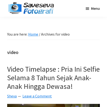
Skip
Skip
Skip
Menu
to
to
to
Saveseva
main
primary
footer
Belajar
Fotografi
content
sidebar
Fotografi
Pemula
You are here:
Home
/
Archives for video
-
Tips
video
-
Tutorial
-
Video Timelapse : Pria Ini Selfie
Berita
Selama 8 Tahun Sejak Anak-
-
Anak Hingga Dewasa!
Traveling
Sheva
Leave a Comment