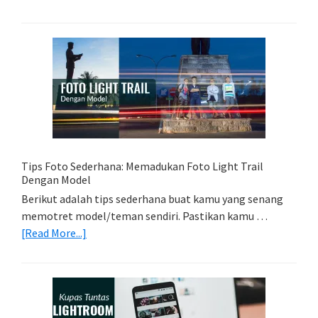
Memilih
Kartu
Memori
Yang
Tepat
Untuk
Kamera
Kamu
Tips Foto Sederhana: Memadukan Foto Light Trail
Dengan Model
Berikut adalah tips sederhana buat kamu yang senang
memotret model/teman sendiri. Pastikan kamu …
about
[Read More...]
Tips
Foto
Sederhana:
Memadukan
Foto