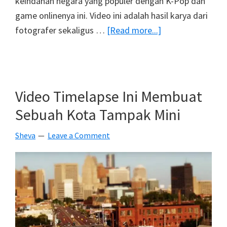
keindahan negara yang populer dengan K-Pop dan
game onlinenya ini. Video ini adalah hasil karya dari
about
fotografer sekaligus …
[Read more...]
Pengen
Ke
Korea
Selatan
Video Timelapse Ini Membuat
?
Sebuah Kota Tampak Mini
Lihat
Dulu
Sheva
Leave a Comment
Time
Lapse
Kota
Seoul
Yang
Keren