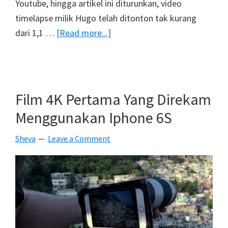
Youtube, hingga artikel ini diturunkan, video
timelapse milik Hugo telah ditonton tak kurang
about
dari 1,1 …
[Read more...]
Video
Timelapse
:
Pria
Film 4K Pertama Yang Direkam
Ini
Menggunakan Iphone 6S
Selfie
Selama
Sheva
Leave a Comment
8
Tahun
Sejak
Anak-
Anak
Hingga